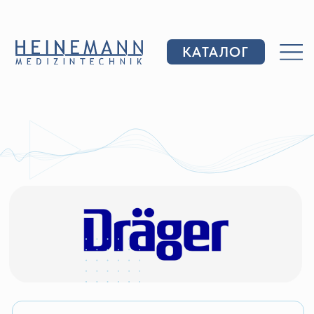
КАТАЛОГ
Dräger Medical
— передовые медицинские
приборы, технологии, комплексные решения
для поддержки клинических процессов
и обеспечения эффективного и экономического
лечения пациентов во всех областях
здравоохранения от неотложной помощи,
операционных и наркозных до реанимации,
родильных домов и помощи на дому.
Области