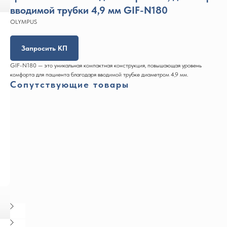
вводимой трубки 4,9 мм GIF-N180
OLYMPUS
Запросить КП
GIF-N180 — это уникальная компактная конструкция, повышающая уровень
комфорта для пациента благодаря вводимой трубке диаметром 4,9 мм.
Сопутствующие товары
ковой
роскоп
скопы
ессор
ческий
я
ессор
ковой
роскоп
скопы
ессор
ческий
я