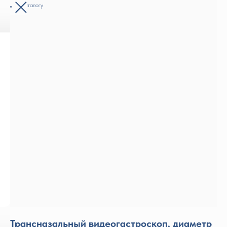
Назад к каталогу
Трансназальный видеогастроскоп, диаметр