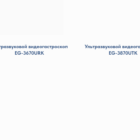
тразвуковой видеогастроскоп
Ультразвуковой видеог
EG-3670URK
EG-3870UTK