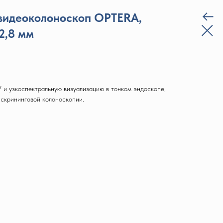
видеоколоноскоп OPTERA,
2,8 мм
 и узкоспектральную визуализацию в тонком эндоскопе,
скрининговой колоноскопии.