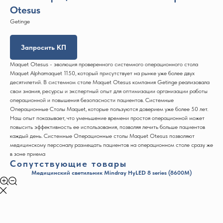
Otesus
Getinge
Запросить КП
Maquet Otesus - эволюция проверенного системного операционного стола
Maquet Alphamaquet 1150, который присутствует на рынке уже более двух
десятилетий. В системном столе Maquet Otesus компания Getinge реализовала
свои знания, ресурсы и экспертный опыт для оптимизации организации работы
операционной и повышения безопасности пациентов. Системные
Операционные Столы Maquet, которые пользуются доверием уже более 50 лет.
Наш опыт показывает, что уменьшение времени простоя операционной может
повысить эффективность ее использования, позволяя лечить больше пациентов
каждый день. Системные Операционные столы Maquet Otesus позволяют
медицинскому персоналу размещать пациентов на операционном столе сразу же
в зоне приема
Сопутствующие товары
Медицинский светильник Mindray HyLED 8 series (8600М)