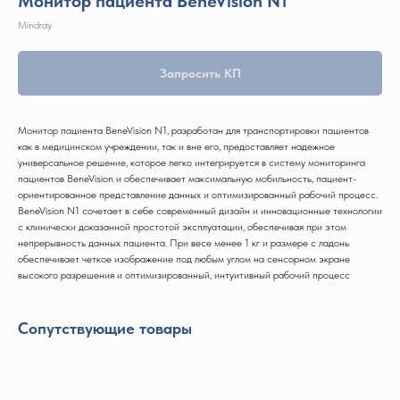
Монитор пациента BeneVision N1
Mindray
Запросить КП
Монитор пациента BeneVision N1, разработан для транспортировки пациентов
как в медицинском учреждении, так и вне его, предоставляет надежное
универсальное решение, которое легко интегрируется в систему мониторинга
пациентов BeneVision и обеспечивает максимальную мобильность, пациент-
ориентированное представление данных и оптимизированный рабочий процесс.
BeneVision N1 сочетает в себе современный дизайн и инновационные технологии
с клинически доказанной простотой эксплуатации, обеспечивая при этом
непрерывность данных пациента. При весе менее 1 кг и размере с ладонь
обеспечивает четкое изображение под любым углом на сенсорном экране
высокого разрешения и оптимизированный, интуитивный рабочий процесс
Сопутствующие товары