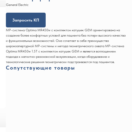
General Electric
Запросить КП
МР-система Optima MR450w с комплектом катушек GEM ориентирована на
создание более комфортных условий для пациента без потери высокого качества
и функциональных возможностей. Она сочетает в себе преимущества
широкоапертурной МР-системы и метода геометрического охвата МР-система
Optima MR450w 1.5Т с комплектом катушек GEM и является воплощением
подхода к магнитно-резонансной визуализации, когда оборудование и
технологические решения геометрически подстраиваются под пациентов.
Сопутствующие товары