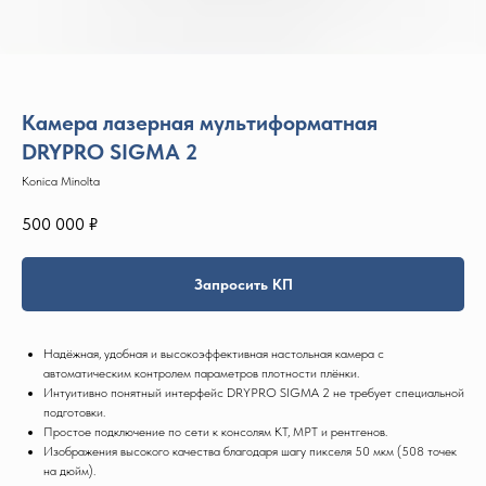
Камера лазерная мультиформатная
DRYPRO SIGMA 2
Konica Minolta
500 000
₽
Запросить КП
Надёжная, удобная и высокоэффективная настольная камера с
автоматическим контролем параметров плотности плёнки.
Интуитивно понятный интерфейс DRYPRO SIGMA 2 не требует специальной
подготовки.
Простое подключение по сети к консолям КТ, МРТ и рентгенов.
Изображения высокого качества благодаря шагу пикселя 50 мкм (508 точек
на дюйм).