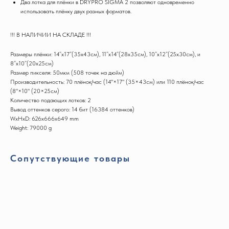
Два лотка для плёнки в DRYPRO SIGMA 2 позволяют одновременно
использовать плёнку двух разных форматов.
!!! В НАЛИЧИИ НА СКЛАДЕ !!!
Размеры плёнки: 14”x17”(35x43см), 11”x14”(28x35см), 10”x12”(25x30см), и
8”x10”(20x25см)
Размер пикселя: 50мкм (508 точек на дюйм)
Производительность: 70 плёнок/час (14"×17" (35×43cм) или 110 плёнок/час
(8"×10" (20×25cм)
Количество подающих лотков: 2
Вывод оттенков серого: 14 бит (16384 оттенков)
WxHxD: 626x666x649 mm
Weight: 79000 g
Сопутствующие товары