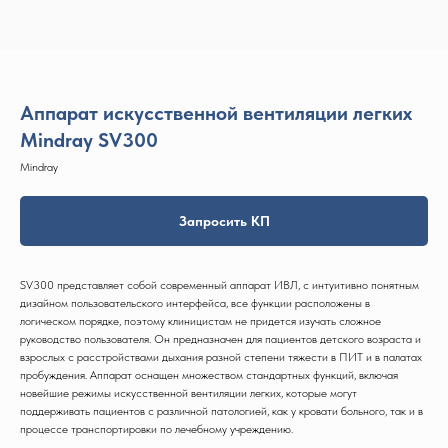
Аппарат искусственной вентиляции легких
Mindray SV300
Mindray
Запросить КП
SV300 представляет собой современный аппарат ИВЛ, с интуитивно понятным
дизайном пользовательского интерфейса, все функции расположены в
логическом порядке, поэтому клиницистам не придется изучать сложное
руководство пользователя. Он предназначен для пациентов детского возраста и
взрослых с расстройствами дыхания разной степени тяжести в ПИТ и в палатах
пробуждения. Аппарат оснащен множеством стандартных функций, включая
новейшие режимы искусственной вентиляции легких, которые могут
поддерживать пациентов с различной патологией, как у кровати больного, так и в
процессе транспортировки по лечебному учреждению.